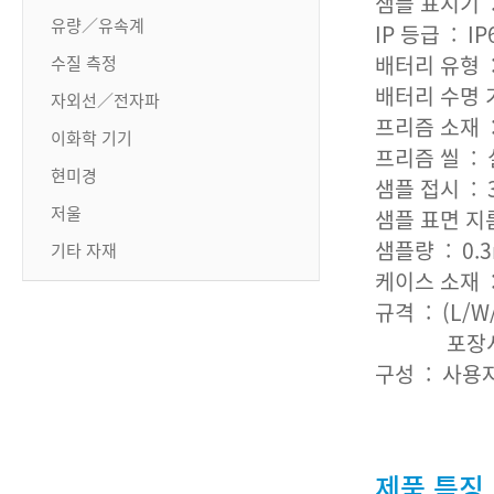
샘플 표시기 : 
유량／유속계
IP 등급 : I
배터리 유형 : 
수질 측정
배터리 수명 기
자외선／전자파
프리즘 소재 
이화학 기기
프리즘 씰 : 
현미경
샘플 접시 :
저울
샘플 표면 지
샘플량 : 0.3
기타 자재
케이스 소재 : A
규격 : (L/W/H
포장시 19.0 
구성 : 사용
제품 특징