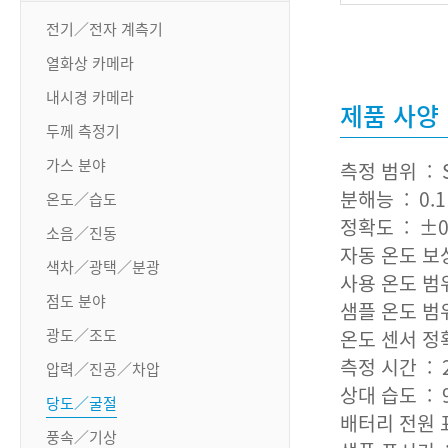
전기／전자 계측기
열화상 카메라
내시경 카메라
제품 사양
두께 측정기
가스 분야
측정 범위 : Sal
분해능 : 0.1
온도／습도
정확도 : ±0
소음／진동
자동 온도 보상 
색차／광택／분광
사용 온도 범위
점도 분야
샘플 온도 범위
광도／조도
온도 센서 정확도
측정 시간 : 
압력／진공／차압
상대 습도 : 9
당도／굴절
배터리 전원 
풍속／기상