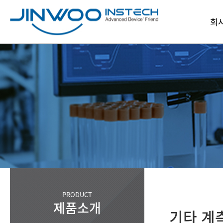
회
인
회
파
찾아오
PRODUCT
제품소개
기타 계