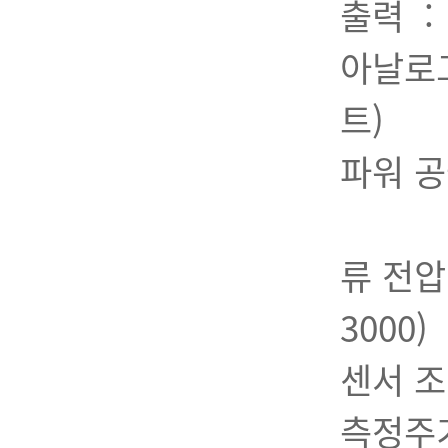
출력 :
아날로그
트)
파워 공급
적합한
류 전압
3000)
센서 조
측정주기(