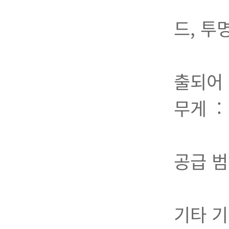
충격에
드, 투
(압력
출되어 
무게 : 
(GMH
공급 범
(E
기타 기