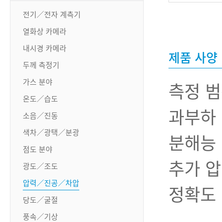
전기／전자 계측기
열화상 카메라
내시경 카메라
제품 사양
두께 측정기
가스 분야
측정 범위
온도／습도
과부하 
소음／진동
색차／광택／분광
분해능 :
점도 분야
추가 압력
광도／조도
압력／진공／차압
정확도 :
당도／굴절
- 온
풍속／기상