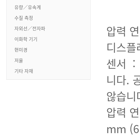
유량／유속계
- 
수질 측정
압력 연
자외선／전자파
이화학 기기
디스플레이
현미경
센서 :
저울
기타 자재
니다. 
않습니다
압력 연결
mm (