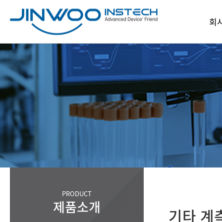
회
인
회
파
찾아오
PRODUCT
제품소개
기타 계