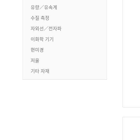
유량／유속계
수질 측정
자외선／전자파
이화학 기기
현미경
저울
기타 자재