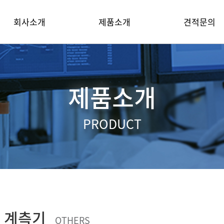
회사소개
제품소개
견적문의
인사말
자성 시험기
견적문의
회사개요
인장압축 & 토크 시험기
제품소개
파트너
CAP 토크테스터
찾아오시는 길
LAB 공정장비
PRODUCT
비파괴 / 기타시험기
신뢰성 시험기
센서 / 모듈
기타 계측기 / 자재
 계측기
OTHERS