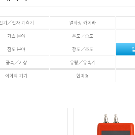
전기／전자 계측기
열화상 카메라
가스 분야
온도／습도
점도 분야
광도／조도
풍속／기상
유량／유속계
이화학 기기
현미경