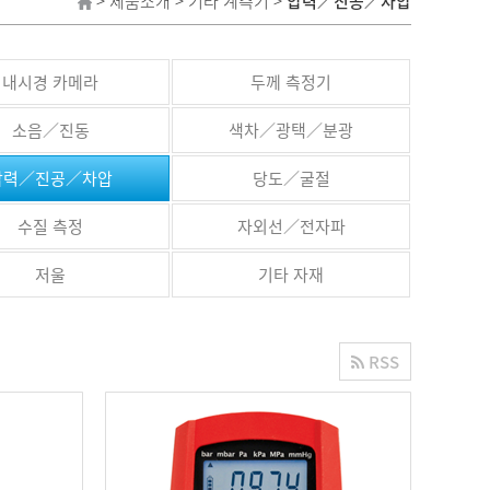
> 제품소개 > 기타 계측기 >
압력／진공／차압
내시경 카메라
두께 측정기
소음／진동
색차／광택／분광
압력／진공／차압
당도／굴절
수질 측정
자외선／전자파
저울
기타 자재
RSS