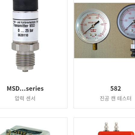
MSD...series
582
압력 센서
진공 캔 테스터