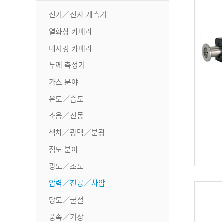
전기／전자 계측기
열화상 카메라
내시경 카메라
두께 측정기
가스 분야
온도／습도
소음／진동
색차／광택／분광
점도 분야
광도／조도
압력／진공／차압
당도／굴절
풍속／기상